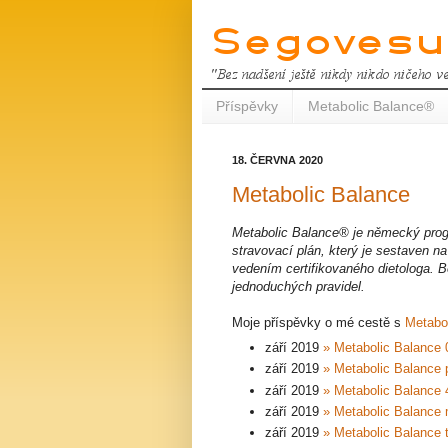
Příspěvky
Metabolic Balance®
18. ČERVNA 2020
Metabolic Balance
Metabolic Balance® je německý progr
stravovací plán, který je sestaven n
vedením certifikovaného dietologa. B
jednoduchých pravidel.
Moje příspěvky o mé cestě s
Metabo
září 2019
» Metabolic Balance 0
září 2019
» Metabolic Balance 
září 2019
» Metabolic Balance 4
září 2019
» Metabolic Balance 
září 2019
» Metabolic Balance 