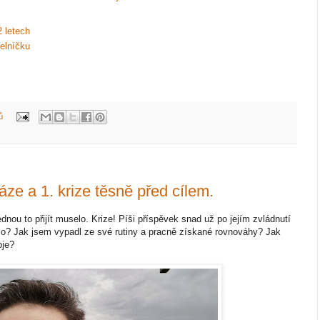
2 letech
elníčku
ů
áze a 1. krize těsně před cílem.
dnou to přijít muselo. Krize! Píši příspěvek snad už po jejím zvládnutí
elo? Jak jsem vypadl ze své rutiny a pracně získané rovnováhy? Jak
oje?