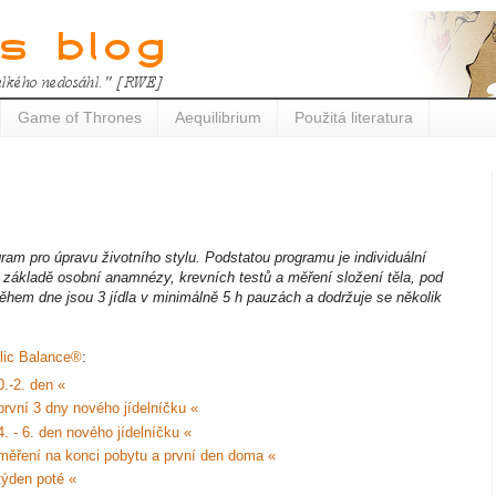
Game of Thrones
Aequilibrium
Použitá literatura
am pro úpravu životního stylu. Podstatou programu je individuální
a základě osobní anamnézy, krevních testů a měření složení těla, pod
ěhem dne jsou 3 jídla v minimálně 5 h pauzách a dodržuje se několik
lic Balance®
:
.-2. den «
první 3 dny nového jídelníčku «
. - 6. den nového jídelníčku «
měření na konci pobytu a první den doma «
týden poté «