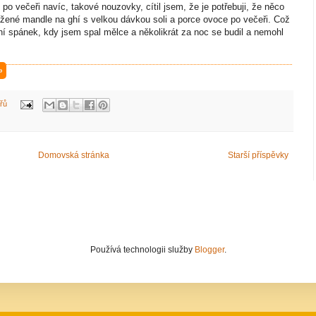
 po večeři navíc, takové nouzovky, cítil jsem, že je potřebuji, že něco
ražené mandle na ghí s velkou dávkou soli a porce ovoce po večeři. Což
ní spánek, kdy jsem spal mělce a několikrát za noc se budil a nemohl
»
řů
Domovská stránka
Starší příspěvky
Používá technologii služby
Blogger
.