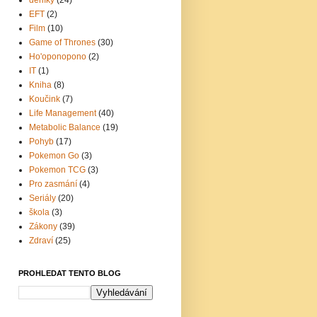
EFT
(2)
Film
(10)
Game of Thrones
(30)
Ho'oponopono
(2)
IT
(1)
Kniha
(8)
Koučink
(7)
Life Management
(40)
Metabolic Balance
(19)
Pohyb
(17)
Pokemon Go
(3)
Pokemon TCG
(3)
Pro zasmání
(4)
Seriály
(20)
škola
(3)
Zákony
(39)
Zdraví
(25)
PROHLEDAT TENTO BLOG