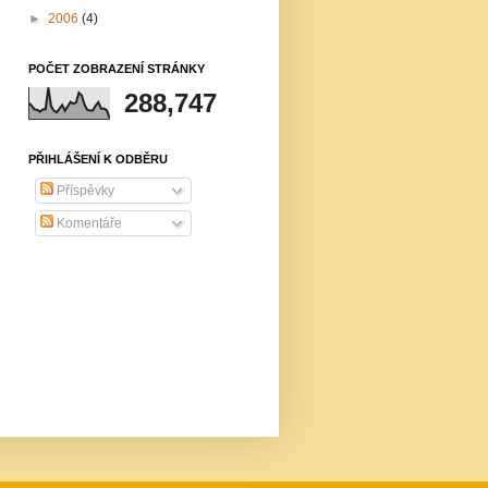
►
2006
(4)
POČET ZOBRAZENÍ STRÁNKY
288,747
PŘIHLÁŠENÍ K ODBĚRU
Příspěvky
Komentáře