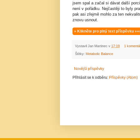
jsem spal a začal si dávat další porci
není v pořádku. Nejčastěji to byly p
pak asi zřejmě mohlo za ten nekvalit
znovu usnout.
» Klikněte pro plný text příspěvku »»
Vystavil
Jan Martinec
v
17:19
1 komentá
Štítky:
Metabolic Balance
Novější příspěvky
Přihlásit se k odběru:
Příspěvky (Atom)