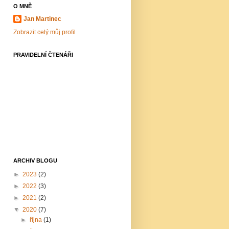
O MNĚ
Jan Martinec
Zobrazit celý můj profil
PRAVIDELNÍ ČTENÁŘI
ARCHIV BLOGU
►
2023
(2)
►
2022
(3)
►
2021
(2)
▼
2020
(7)
►
října
(1)