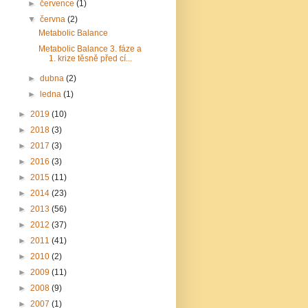
►
července
(1)
▼
června
(2)
Metabolic Balance
Metabolic Balance 3. fáze a
1. krize těsně před cí...
►
dubna
(2)
►
ledna
(1)
►
2019
(10)
►
2018
(3)
►
2017
(3)
►
2016
(3)
►
2015
(11)
►
2014
(23)
►
2013
(56)
►
2012
(37)
►
2011
(41)
►
2010
(2)
►
2009
(11)
►
2008
(9)
►
2007
(1)