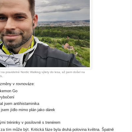
 na pravidelné Nordic Walking výlety do lesa, až jsem došel na
ch.
- změny v rovnováze:
Pokemon Go
 vybočení
ral jsem antihistaminika
 jsem jídlo mimo plán jako dárek
ými tréninky v posilovně s trenérem
za tím může být. Kritická fáze byla druhá polovina května. Špatně