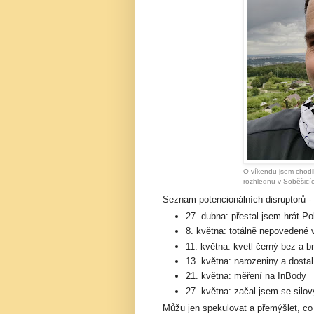
O víkendu jsem chodil
rozhlednu v Soběšicí
Seznam potencionálních disruptorů 
27. dubna: přestal jsem hrát 
8. května: totálně nepovedené
11. května: kvetl černý bez a b
13. května: narozeniny a dostal
21. května: měření na InBody
27. května: začal jsem se silov
Můžu jen spekulovat a přemýšlet, co 