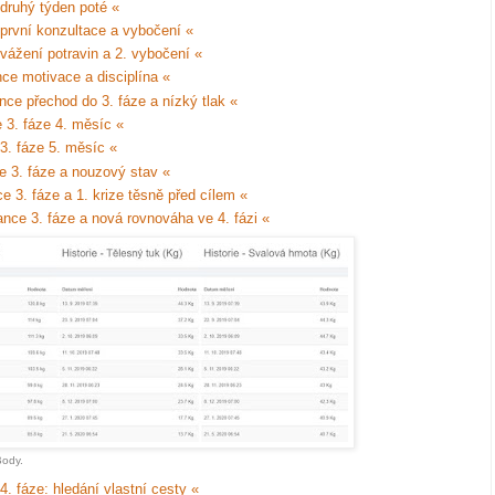
druhý týden poté «
první konzultace a vybočení «
vážení potravin a 2. vybočení «
ce motivace a disciplína «
nce přechod do 3. fáze a nízký tlak «
 3. fáze 4. měsíc «
3. fáze 5. měsíc «
e 3. fáze a nouzový stav «
e 3. fáze a 1. krize těsně před cílem «
ance 3. fáze a nová rovnováha ve 4. fázi «
Body.
. fáze: hledání vlastní cesty «