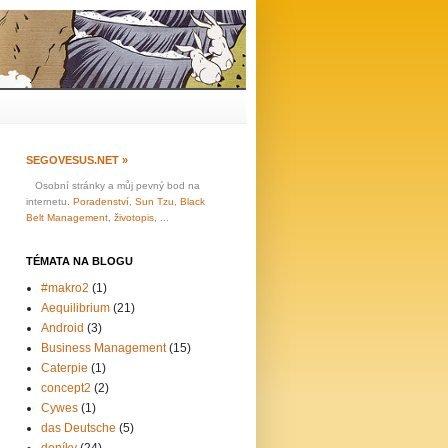
SEGOVESUS.NET »
Osobní stránky a můj pevný bod na
internetu.
Poradenství
,
Sun Tzu
,
Black
Belt Management
,
životopis
, ...
TÉMATA NA BLOGU
#makro2
(1)
Aequilibrium
(21)
Android
(3)
Business Management
(15)
Caterpie
(1)
concept2
(2)
Cywes
(1)
das Deutsche
(5)
deníky
(24)