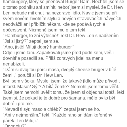
hamburgery, který se jmenoval Burger Barn. Nechtěl jsem se
o tomto podniku ani zmínit, neboť jsem si myslel, že Dr. Hew
Len nebude mít chuť na nezdravé jídlo. Navíc jsem se při
svém novém životním stylu a nových stravovacích návycích
neodvážil ani přiblížit někam, kde se podává rychlé
občerstvení. Nicméně jsem mu o tom řekl.
"Hamburger, to zní výtečně!" řekl Dr. Hew Len s nadšením.
"Jsi si jistý?" zeptal jsem se.
"Ano, jistě! Miluji dobrý hamburger."
Odjeli jsme tam. Zaparkovali jsme před podnikem, vešli
dovnitř a posadili se. Příliš zdravých jídel na menu
nenabízeli.
"Dám si dvojitou porci masa, dvojitý cheese bruger v bílé
žemli," poručil si Dr. Hew Len.
Byl jsem v šoku. Myslel jsem, že takové jídlo může přivodit
infarkt. Maso? Sýr? A bílá žemle? Nemohl jsem tomu věřit.
Také jsem nemohl uvěřit tomu, že jsem si objednal totéž. řekl
jsem si, že pokud je to dobré pro šamana, mělo by to být
dobré i pro mě.
"Nevadí ti sýr, maso a chléb?" zeptal jsem se ho.
"Ani v nejmenším," řekl. "Každé ráno snídám kořeněný
párek. Ten Miluji."
"Opravdu?"