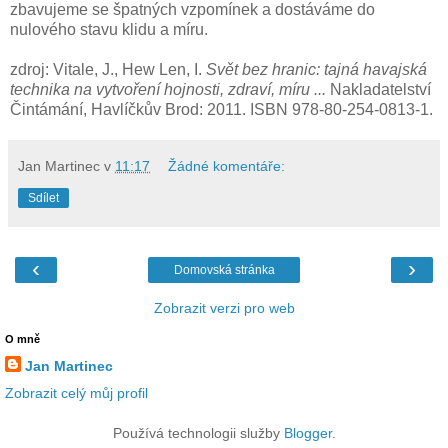
zbavujeme se špatných vzpomínek a dostáváme do
nulového stavu klidu a míru.
zdroj: Vitale, J., Hew Len, I.
Svět bez hranic: tajná havajská
technika na vytvoření hojnosti, zdraví, míru ...
Nakladatelství
Čintámání, Havlíčkův Brod: 2011. ISBN 978-80-254-0813-1.
Jan Martinec
v
11:17
Žádné komentáře:
Sdílet
‹
›
Domovská stránka
Zobrazit verzi pro web
O mně
Jan Martinec
Zobrazit celý můj profil
Používá technologii služby
Blogger
.