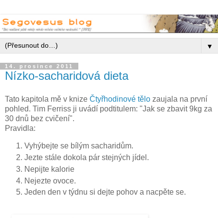
▼
14. prosince 2011
Nízko-sacharidová dieta
Tato kapitola mě v knize
Čtyřhodinové tělo
zaujala na první
pohled. Tim Ferriss ji uvádí podtitulem: "Jak se zbavit 9kg za
30 dnů bez cvičení".
Pravidla:
Vyhýbejte se bílým sacharidům.
Jezte stále dokola pár stejných jídel.
Nepijte kalorie
Nejezte ovoce.
Jeden den v týdnu si dejte pohov a nacpěte se.