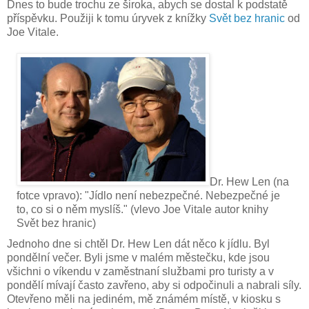
Dnes to bude trochu ze široka, abych se dostal k podstatě
příspěvku. Použiji k tomu úryvek z knížky
Svět bez hranic
od
Joe Vitale.
Dr. Hew Len (na
fotce vpravo): "Jídlo není nebezpečné. Nebezpečné je
to, co si o něm myslíš." (vlevo Joe Vitale autor knihy
Svět bez hranic)
Jednoho dne si chtěl Dr. Hew Len dát něco k jídlu. Byl
pondělní večer. Byli jsme v malém městečku, kde jsou
všichni o víkendu v zaměstnaní službami pro turisty a v
pondělí mívají často zavřeno, aby si odpočinuli a nabrali síly.
Otevřeno měli na jediném, mě známém místě, v kiosku s