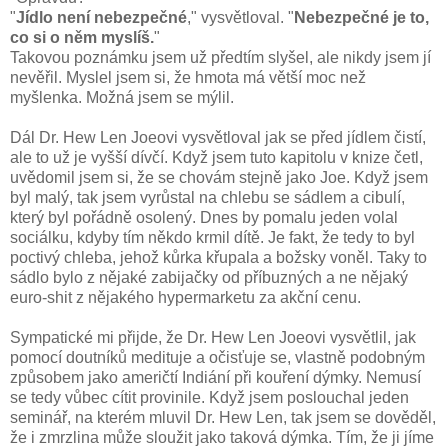
"
Jídlo není nebezpečné
," vysvětloval. "
Nebezpečné je to,
co si o něm myslíš.
"
Takovou poznámku jsem už předtím slyšel, ale nikdy jsem jí
nevěřil. Myslel jsem si, že hmota má větší moc než
myšlenka. Možná jsem se mýlil.
Dál Dr. Hew Len Joeovi vysvětloval jak se před jídlem čistí,
ale to už je vyšší dívčí. Když jsem tuto kapitolu v knize četl,
uvědomil jsem si, že se chovám stejně jako Joe. Když jsem
byl malý, tak jsem vyrůstal na chlebu se sádlem a cibulí,
který byl pořádně osolený. Dnes by pomalu jeden volal
sociálku, kdyby tím někdo krmil dítě. Je fakt, že tedy to byl
poctivý chleba, jehož kůrka křupala a božsky voněl. Taky to
sádlo bylo z nějaké zabijačky od příbuzných a ne nějaký
euro-shit z nějakého hypermarketu za akční cenu.
Sympatické mi přijde, že Dr. Hew Len Joeovi vysvětlil, jak
pomocí doutníků medituje a očisťuje se, vlastně podobným
způsobem jako američtí Indiání při kouření dýmky. Nemusí
se tedy vůbec cítit provinile. Když jsem poslouchal jeden
seminář, na kterém mluvil Dr. Hew Len, tak jsem se dověděl,
že i zmrzlina může sloužit jako taková dýmka. Tím, že ji jíme