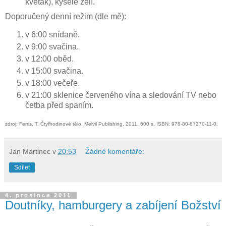
květák), kyselé zelí.
Doporučený denní režim (dle mě):
v 6:00 snídaně.
v 9:00 svačina.
v 12:00 oběd.
v 15:00 svačina.
v 18:00 večeře.
v 21:00 sklenice červeného vína a sledování TV nebo
četba před spaním.
zdroj: Ferris, T. Čtyřhodinové tělo. Melvil Publishing, 2011. 600 s. ISBN: 978-80-87270-11-0.
Jan Martinec
v
20:53
Žádné komentáře:
Sdílet
4. prosince 2011
Doutníky, hamburgery a zabíjení Božství