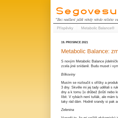
Příspěvky
Metabolic Balance®
19. PROSINCE 2021
Metabolic Balance: zm
S novým Metabolic Balance jídelníčk
zcela jiné snídaně. Budu muset i vym
Bílkoviny
Musím se rozloučit s oříšky a produk
3 dny. Skvěle mi jej tady udělali s r
dny a k tomu 1x drůbež (krůtí nebo k
líbit. V rybách není tuňák, ale mám 
taky rád dám. Hodně srandy si pak as
Zelenina
Vypadá to, že mi snížili glykemický 