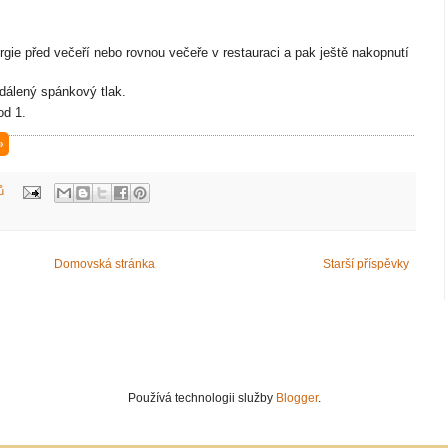
rgie před večeří nebo rovnou večeře v restauraci a pak ještě nakopnutí
ddálený spánkový tlak.
od 1.
»
ů
Domovská stránka
Starší příspěvky
Používá technologii služby
Blogger
.