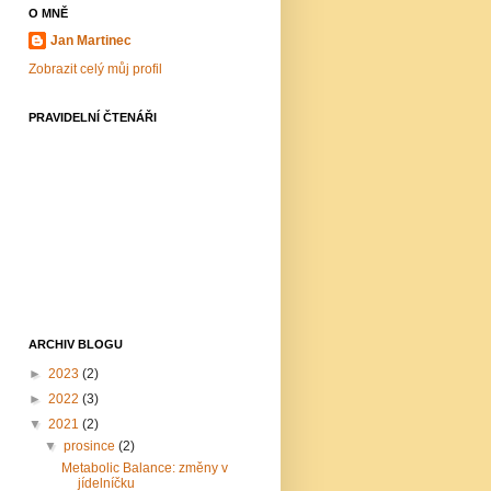
O MNĚ
Jan Martinec
Zobrazit celý můj profil
PRAVIDELNÍ ČTENÁŘI
ARCHIV BLOGU
►
2023
(2)
►
2022
(3)
▼
2021
(2)
▼
prosince
(2)
Metabolic Balance: změny v
jídelníčku