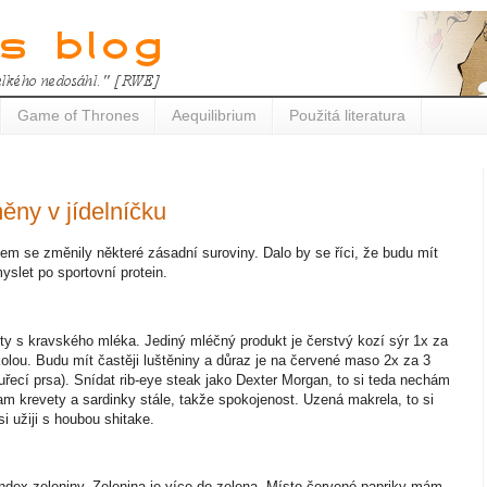
Game of Thrones
Aequilibrium
Použitá literatura
ěny v jídelníčku
em se změnily některé zásadní suroviny. Dalo by se říci, že budu mít
yslet po sportovní protein.
ty s kravského mléka. Jediný mléčný produkt je čerstvý kozí sýr 1x za
ukolou. Budu mít častěji luštěniny a důraz je na červené maso 2x za 3
uřecí prsa). Snídat rib-eye steak jako Dexter Morgan, to si teda nechám
tam krevety a sardinky stále, takže spokojenost. Uzená makrela, to si
i užiji s houbou shitake.
index zeleniny. Zelenina je více do zelena. Místo červené papriky mám