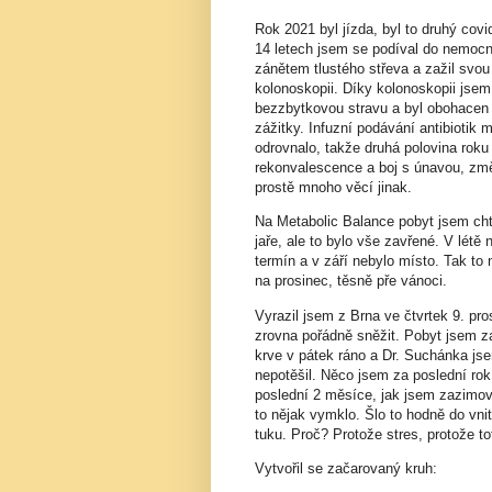
Rok 2021 byl jízda, byl to druhý covi
14 letech jsem se podíval do nemocn
zánětem tlustého střeva a zažil svou
kolonoskopii. Díky kolonoskopii jsem 
bezzbytkovou stravu a byl obohacen
zážitky. Infuzní podávání antibiotik
odrovnalo, takže druhá polovina roku
rekonvalescence a boj s únavou, změ
prostě mnoho věcí jinak.
Na Metabolic Balance pobyt jsem chtě
jaře, ale to bylo vše zavřené. V létě
termín a v září nebylo místo. Tak to
na prosinec, těsně pře vánoci.
Vyrazil jsem z Brna ve čtvrtek 9. pro
zrovna pořádně sněžit. Pobyt jsem za
krve v pátek ráno a Dr. Suchánka js
nepotěšil. Něco jsem za poslední rok 
poslední 2 měsíce, jak jsem zazimov
to nějak vymklo. Šlo to hodně do vnit
tuku. Proč? Protože stres, protože to
Vytvořil se začarovaný kruh: