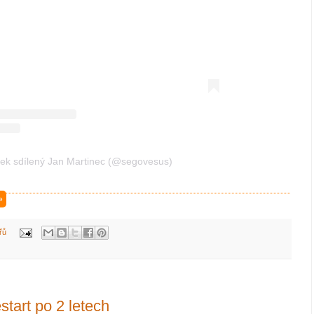
ek sdílený Jan Martinec (@segovesus)
»
řů
tart po 2 letech