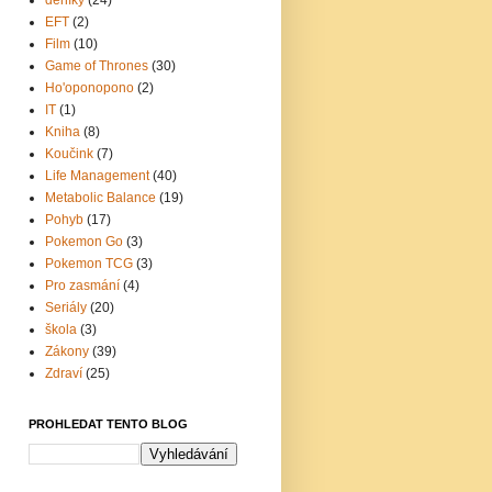
EFT
(2)
Film
(10)
Game of Thrones
(30)
Ho'oponopono
(2)
IT
(1)
Kniha
(8)
Koučink
(7)
Life Management
(40)
Metabolic Balance
(19)
Pohyb
(17)
Pokemon Go
(3)
Pokemon TCG
(3)
Pro zasmání
(4)
Seriály
(20)
škola
(3)
Zákony
(39)
Zdraví
(25)
PROHLEDAT TENTO BLOG