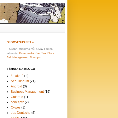
SEGOVESUS.NET »
Osobní stránky a můj pevný bod na
internetu.
Poradenství
,
Sun Tzu
,
Black
Belt Management
,
životopis
, ...
TÉMATA NA BLOGU
#makro2
(1)
Aequilibrium
(21)
Android
(3)
Business Management
(15)
Caterpie
(1)
concept2
(2)
Cywes
(1)
das Deutsche
(5)
deníky
(24)