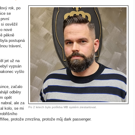
dový rok, po
ice se
 první
si osvěžil
 o nové
 mě pěkně
 byla postupná
nou trávení,
l jet už na
 nebyl vypsán
 nakonec vyšlo
since, začalo
hájil odběry
em opět
nabral, ale za
Po 2 letech bylo potřeba MB systém zrestartovat.
al kolo, se mi
robřišního
ffifee, protože zmrzlina, protože můj dark passenger.