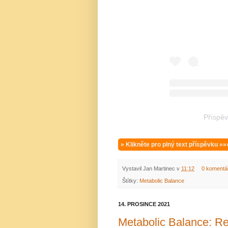
Příspěv
» Klikněte pro plný text příspěvku »»
Vystavil
Jan Martinec
v
11:12
0 komentá
Štítky:
Metabolic Balance
14. PROSINCE 2021
Metabolic Balance: Res