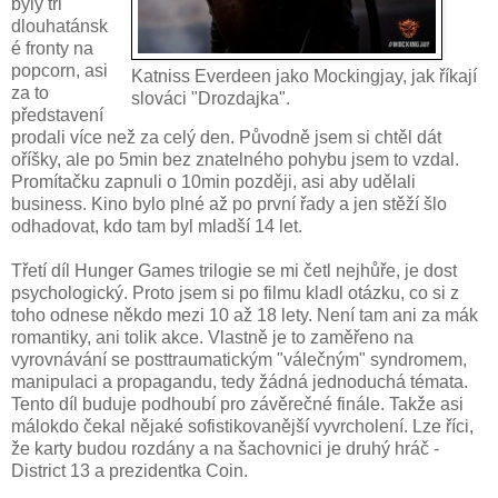
byly tři
dlouhatánsk
é fronty na
popcorn, asi
Katniss Everdeen jako Mockingjay, jak říkají
za to
slováci "Drozdajka".
představení
prodali více než za celý den. Původně jsem si chtěl dát
oříšky, ale po 5min bez znatelného pohybu jsem to vzdal.
Promítačku zapnuli o 10min později, asi aby udělali
business. Kino bylo plné až po první řady a jen stěží šlo
odhadovat, kdo tam byl mladší 14 let.
Třetí díl Hunger Games trilogie se mi četl nejhůře, je dost
psychologický. Proto jsem si po filmu kladl otázku, co si z
toho odnese někdo mezi 10 až 18 lety. Není tam ani za mák
romantiky, ani tolik akce. Vlastně je to zaměřeno na
vyrovnávání se posttraumatickým "válečným" syndromem,
manipulaci a propagandu, tedy žádná jednoduchá témata.
Tento díl buduje podhoubí pro závěrečné finále. Takže asi
málokdo čekal nějaké sofistikovanější vyvrcholení. Lze říci,
že karty budou rozdány a na šachovnici je druhý hráč -
District 13 a prezidentka Coin.