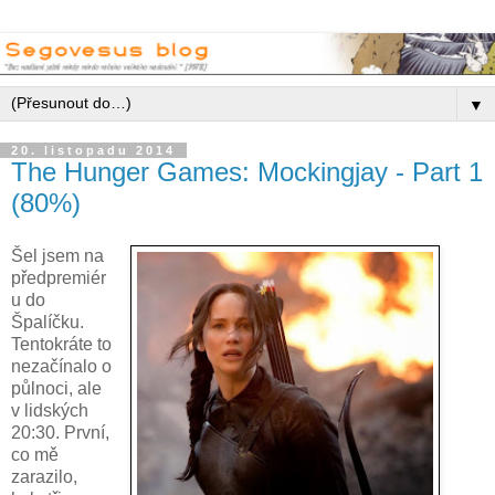
▼
20. listopadu 2014
The Hunger Games: Mockingjay - Part 1
(80%)
Šel jsem na
předpremiér
u do
Špalíčku.
Tentokráte to
nezačínalo o
půlnoci, ale
v lidských
20:30. První,
co mě
zarazilo,