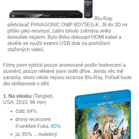
Blu-Ray
přehrávač PANASONIC DMP-BD75EG-K. Jít do 3D mi
přišlo jako nesmysl, zatím tohoto zvěrstva velký
fanoušek nejsem. Bylo třeba dokoupit HDMI kabel a
skvěle se využil externí USB disk na prohlížení
stažených videií.
Filmy jsem vybíral pouze animované podle hodnocení a
ocenění, pouze některé jsem viděl dříve. Jenda věc mě
zarazila, skoro nikde nejsou recenze Blu-Ray. Pořadí bude
dle oblíbenosti o dětí.
1. Na vlásku
(Tangled,
USA, 2010, 96 min)
čsfd:
84%
drsný recenzent
František Fuka:
60%
já: 85% ... malebný