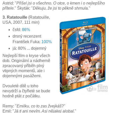
Astrid: "
Přišel jsi o všechno. O otce, o kmen i o nejlepšího
přítele.
" Škyták: "
Děkuju, že jsi to pěkně shrnula.
"
3. Ratatouille
(Ratatouille,
USA, 2007, 111 min)
čsfd:
86%
drsný recenzent
František Fuka:
100%
já: 80% ... dojemný
Nejlepší film o kryse všech
dob. Originální a nádherně
zpracovaný příběh plný
vtipných momentů, ale i
dojemnými pasážemi.
Dvouleté dítě u toho
nevydrží a čtyřleté se bude
hodně ptát z počátku.
Remy: "
Emilku, co to zas žvejkáš
?"
Emil: "
Já ti ani nevím. Asi nějakej alobal.
"