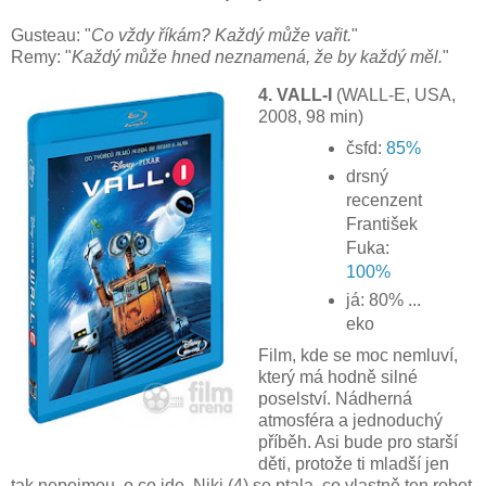
Gusteau: "
Co vždy říkám? Každý může vařit.
"
Remy: "
Každý může hned neznamená, že by každý měl.
"
4. VALL-I
(WALL-E, USA,
2008, 98 min)
čsfd:
85%
drsný
recenzent
František
Fuka:
100%
já: 80% ...
eko
Film, kde se moc nemluví,
který má hodně silné
poselství. Nádherná
atmosféra a jednoduchý
příběh. Asi bude pro starší
děti, protože ti mladší jen
tak nepojmou, o co jde. Niki (4) se ptala, co vlastně ten robot