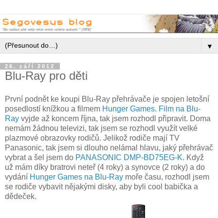
▼
26. září 2012
Blu-Ray pro děti
První podnět ke koupi Blu-Ray přehrávače je spojen letošní
posedlostí knížkou a filmem
Hunger Games
.
Film na Blu-
Ray
vyjde až koncem října, tak jsem rozhodl připravit. Doma
nemám žádnou televizi, tak jsem se rozhodl využít velké
plazmové obrazovky rodičů. Jelikož rodiče mají TV
Panasonic, tak jsem si dlouho nelámal hlavu, jaký přehrávač
vybrat a šel jsem do
PANASONIC DMP-BD75EG-K
. Když
už mám díky bratrovi neteř (4 roky) a synovce (2 roky) a do
vydání
Hunger Games na Blu-Ray
moře času, rozhodl jsem
se rodiče vybavit nějakými disky, aby byli cool babička a
dědeček.