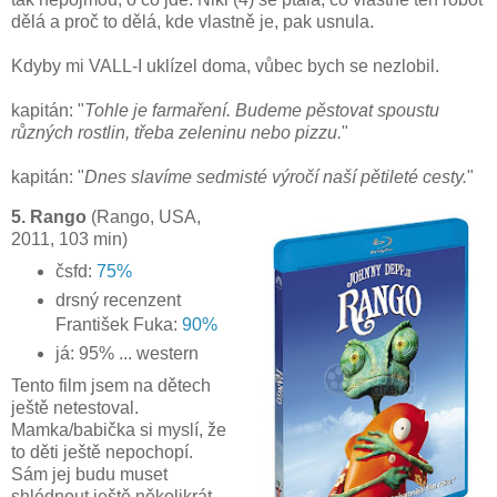
dělá a proč to dělá, kde vlastně je, pak usnula.
Kdyby mi VALL-I uklízel doma, vůbec bych se nezlobil.
kapitán: "
Tohle je farmaření. Budeme pěstovat spoustu
různých rostlin, třeba zeleninu nebo pizzu.
"
kapitán: "
Dnes slavíme sedmisté výročí naší pětileté cesty.
"
5. Rango
(Rango, USA,
2011, 103 min)
čsfd:
75%
drsný recenzent
František Fuka:
90%
já: 95% ... western
Tento film jsem na dětech
ještě netestoval.
Mamka/babička si myslí, že
to děti ještě nepochopí.
Sám jej budu muset
shlédnout ještě několikrát.