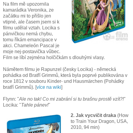
Na film mě upozornila
kamarádka Veronika, ze
začátku mi to přišlo jen
vtipné, ale časem jsem si k
filmu udělal vztah. Locika s
pánvičkou nemá chybu,
tomu říkám emancipace v
akci. Chameleón Pascal je
moje nej-postavička vůbec.
Film se líbí zejména holčičkám s dlouhými vlasy.
Námětem filmu je Rapunzel (česky Locika) - německá
pohádka od Bratří Grimmů, která byla poprvé publikována v
roce 1812 v souboru Kinder- und Hausmärchen (Pohádky
bratří Grimmů). [
více na wiki
]
Flynn: "
Ale no tak! Co mi zabrání si tu brašnu prostě vzít?!
"
Locika: "
Tahle pánev!
"
2. Jak vycvičit draka
(How
to Train Your Dragon, USA,
2010, 94 min)