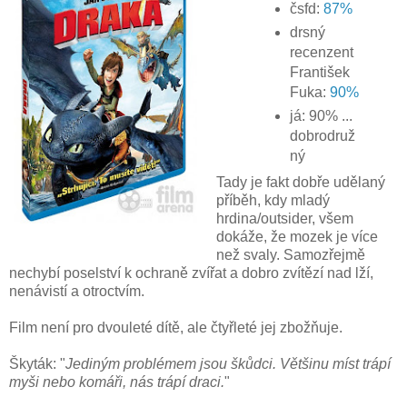
čsfd:
87%
drsný
recenzent
František
Fuka:
90%
já: 90% ...
dobrodruž
ný
Tady je fakt dobře udělaný
příběh, kdy mladý
hrdina/outsider, všem
dokáže, že mozek je více
než svaly. Samozřejmě
nechybí poselství k ochraně zvířat a dobro zvítězí nad lží,
nenávistí a otroctvím.
Film není pro dvouleté dítě, ale čtyřleté jej zbožňuje.
Škyták: "
Jediným problémem jsou škůdci. Většinu míst trápí
myši nebo komáři, nás trápí draci.
"