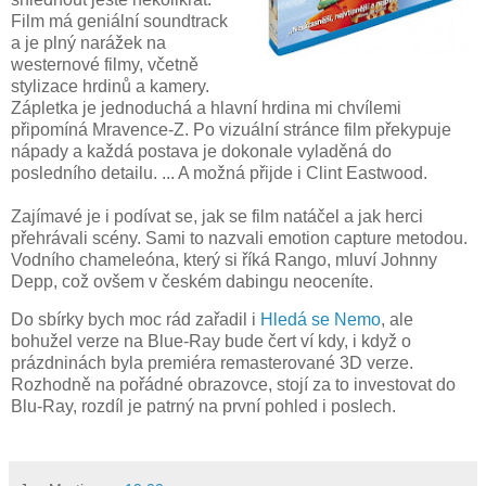
Film má geniální soundtrack
a je plný narážek na
westernové filmy, včetně
stylizace hrdinů a kamery.
Zápletka je jednoduchá a hlavní hrdina mi chvílemi
připomíná Mravence-Z. Po vizuální stránce film překypuje
nápady a každá postava je dokonale vyladěná do
posledního detailu. ... A možná přijde i Clint Eastwood.
Zajímavé je i podívat se, jak se film natáčel a jak herci
přehrávali scény. Sami to nazvali emotion capture metodou.
Vodního chameleóna, který si říká Rango, mluví Johnny
Depp, což ovšem v českém dabingu neoceníte.
Do sbírky bych moc rád zařadil i
Hledá se Nemo
, ale
bohužel verze na Blue-Ray bude čert ví kdy, i když o
prázdninách byla premiéra remasterované 3D verze.
Rozhodně na pořádné obrazovce, stojí za to investovat do
Blu-Ray, rozdíl je patrný na první pohled i poslech.