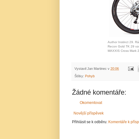
Author Instinct 29. R
Recon Gold TK 29 v
MAXXIS Cross Mark 2
Vystavil
Jan Martinec
v
20:06
Štítky:
Pohyb
Žádné komentáře:
Okomentovat
Novější příspěvek
Přihlásit se k odběru:
Komentáře k přís