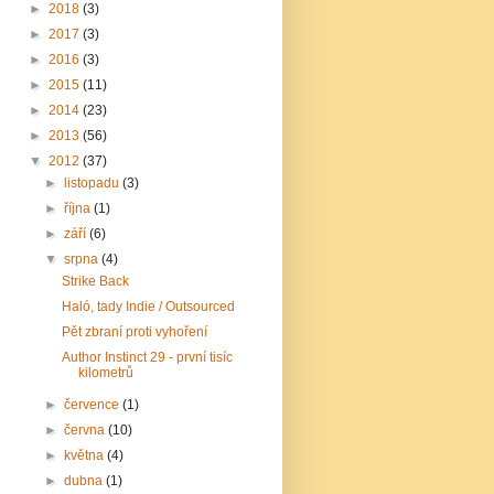
►
2018
(3)
►
2017
(3)
►
2016
(3)
►
2015
(11)
►
2014
(23)
►
2013
(56)
▼
2012
(37)
►
listopadu
(3)
►
října
(1)
►
září
(6)
▼
srpna
(4)
Strike Back
Haló, tady Indie / Outsourced
Pět zbraní proti vyhoření
Author Instinct 29 - první tisíc
kilometrů
►
července
(1)
►
června
(10)
►
května
(4)
►
dubna
(1)