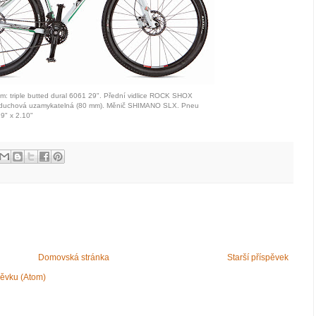
ám: triple butted dural 6061 29". Přední vidlice ROCK SHOX
zduchová uzamykatelná (80 mm). Měnič SHIMANO SLX. Pneu
9" x 2.10"
Domovská stránka
Starší příspěvek
pěvku (Atom)