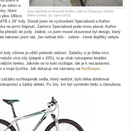
 do práce a
 po silnici a
íky. Horní
Kolo odpočívá ve Veverské Bítýšce, výlet na Šmelcovnu Údolím
ám přes 180cm
Bílého potoka. (11. srpna 2012)
 MTB s 29" koly. Dostal jsem na vyzkoušení Specialised a Author.
láska na první šlápnutí. Zatímco Specialised pode mnou plaval, Author
 síla přenáší do jízdy. Jediné, co jsem musel zkousnout byl design, který
le nakonec jsem rád. Jen sehnat bílo - zeleno - černé doplňky nebylo
i koly všimne je větší poloměr otáčení. Zatáčky si je třeba více
naložit více síly (údajně o 10%), to je však vykoupeno brutální
ížnějším terénu. Jakmile se to kolo rozšlape, tak je k nezastavení.
sám a moje fyzička. Jak dokazují mé záznamy na
RunKeeper
.
 začátku rychloupínák sedla, který nedržel, bylo třeba dotahovat
pokojenost a žádný defekt. Po 1tis. km byl vyměněn řetěz a zbroušena