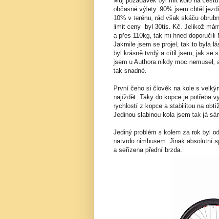
Můj požadavek byl mít kolo na cestu
občasné výlety. 90% jsem chtěl jezdit
10% v terénu, rád však skáču obrubn
limit ceny byl 30tis. Kč. Jelikož m
a přes 110kg, tak mi hned doporučili
Jakmile jsem se projel, tak to byla 
byl krásně tvrdý a cítil jsem, jak se
jsem u Authora nikdy moc nemusel, a
tak snadné.
První čeho si člověk na kole s velkým
najíždět. Taky do kopce je potřeba vy
rychlostí z kopce a stabilitou na obt
Jedinou slabinou kola jsem tak já 
Jediný problém s kolem za rok byl od
natvrdo nimbusem. Jinak absolutní s
a seřízena přední brzda.