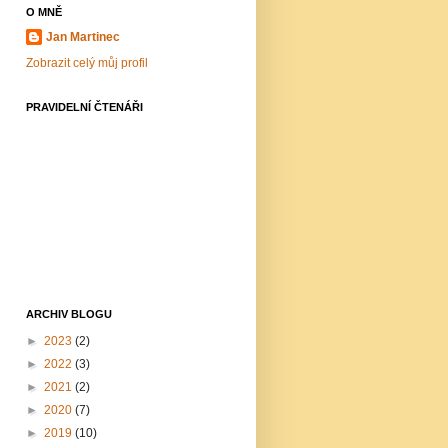
O MNĚ
Jan Martinec
Zobrazit celý můj profil
PRAVIDELNÍ ČTENÁŘI
ARCHIV BLOGU
►
2023
(2)
►
2022
(3)
►
2021
(2)
►
2020
(7)
►
2019
(10)