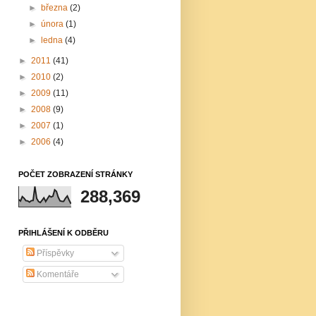
►
března
(2)
►
února
(1)
►
ledna
(4)
►
2011
(41)
►
2010
(2)
►
2009
(11)
►
2008
(9)
►
2007
(1)
►
2006
(4)
POČET ZOBRAZENÍ STRÁNKY
288,369
PŘIHLÁŠENÍ K ODBĚRU
Příspěvky
Komentáře