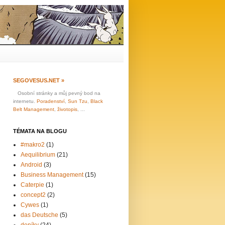
SEGOVESUS.NET »
Osobní stránky a můj pevný bod na
internetu.
Poradenství
,
Sun Tzu
,
Black
Belt Management
,
životopis
, ...
TÉMATA NA BLOGU
#makro2
(1)
Aequilibrium
(21)
Android
(3)
Business Management
(15)
Caterpie
(1)
concept2
(2)
Cywes
(1)
das Deutsche
(5)
deníky
(24)