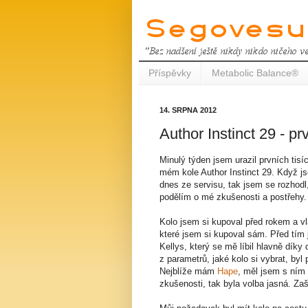
Příspěvky
Metabolic Balance®
14. SRPNA 2012
Author Instinct 29 - prv
Minulý týden jsem urazil prvních tisí
mém kole Author Instinct 29. Když jse
dnes ze servisu, tak jsem se rozhodl
podělím o mé zkušenosti a postřehy.
Kolo jsem si kupoval před rokem a vl
které jsem si kupoval sám. Před tím
Kellys, který se mě líbil hlavně díky
z parametrů, jaké kolo si vybrat, byl 
Nejblíže mám
Hape
, měl jsem s ním
zkušenosti, tak byla volba jasná. Za