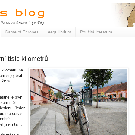
Game of Thrones
Aequilibrium
Použitá literatura
ní tisíc kilometrů
c kilometrů na
m si jej bral
, že se
astně je první,
 jsem měl
 designu. Jeden
pro mě servis.
 dobré
šel jsem tam.