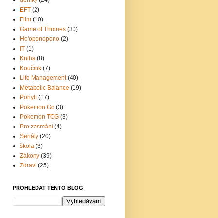
EFT
(2)
Film
(10)
Game of Thrones
(30)
Ho'oponopono
(2)
IT
(1)
Kniha
(8)
Koučink
(7)
Life Management
(40)
Metabolic Balance
(19)
Pohyb
(17)
Pokemon Go
(3)
Pokemon TCG
(3)
Pro zasmání
(4)
Seriály
(20)
škola
(3)
Zákony
(39)
Zdraví
(25)
PROHLEDAT TENTO BLOG